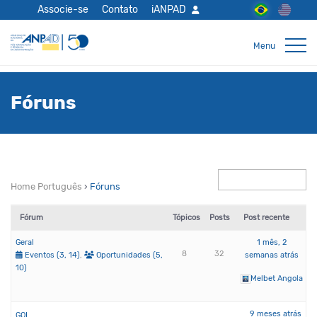
Associe-se
Contato
iANPAD
Fóruns
Home Português
›
Fóruns
Fórum
Tópicos
Posts
Post recente
Geral
1 mês, 2
8
32
Eventos (3, 14)
Oportunidades (5,
semanas atrás
10)
Melbet Angola
9 meses atrás
GOL