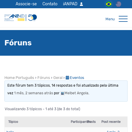
Associe-se
Contato
iANPAD
Fóruns
Home Português
›
Fóruns
›
Geral
›
Eventos
Este fórum tem 3 tópicos, 14 respostas e foi atualizado pela última
vez
1 mês, 2 semanas atrás
por
Melbet Angola
.
Visualizando 3 tópicos - 1 até 3 (de 3 do total)
Tópico
Participantes
Posts
Post recente