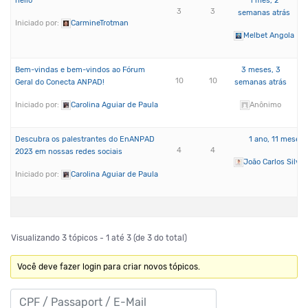
hello
1 mês, 2
3
3
semanas atrás
Iniciado por:
CarmineTrotman
Melbet Angola
Bem-vindas e bem-vindos ao Fórum
3 meses, 3
10
10
Geral do Conecta ANPAD!
semanas atrás
Iniciado por:
Carolina Aguiar de Paula
Anônimo
Descubra os palestrantes do EnANPAD
1 ano, 11 meses 
4
4
2023 em nossas redes sociais
João Carlos Silva
Iniciado por:
Carolina Aguiar de Paula
Visualizando 3 tópicos - 1 até 3 (de 3 do total)
Você deve fazer login para criar novos tópicos.