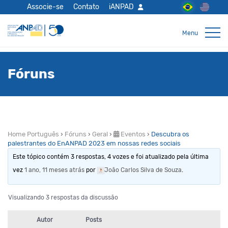
Associe-se
Contato
iANPAD
Fóruns
Home Português
›
Fóruns
›
Geral
›
Eventos
›
Descubra os
palestrantes do EnANPAD 2023 em nossas redes sociais
Este tópico contém 3 respostas, 4 vozes e foi atualizado pela última
vez
1 ano, 11 meses atrás
por
João Carlos Silva de Souza
.
Visualizando 3 respostas da discussão
Autor
Posts