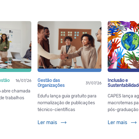
estão
Gestão das
Inclusão e
16/07/26
31/07/26
Organizações
Sustentabilidad
 abre chamada
Edufu lança guia gratuito para
CAPES lança a
de trabalhos
normalização de publicações
macrotemas par
técnico-científicas
pós-graduação b
Ler mais
Ler mais