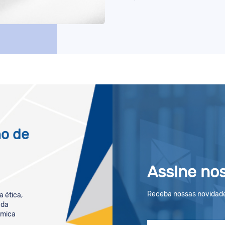
ho de
Assine no
Receba nossas novidade
 ética,
 da
êmica