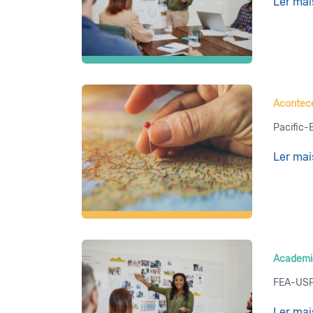
Ler mai
Acontece
Pacific-
Ler mai
Academi
FEA-USP 
Ler mai