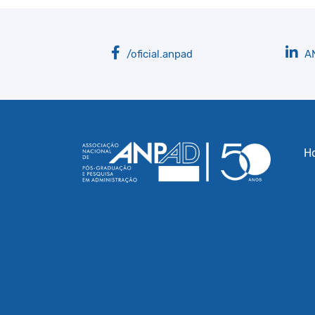
/oficial.anpad
A
H