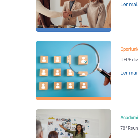
Ler mai
Oportun
UFPE div
Ler mai
Academi
78ª Reun