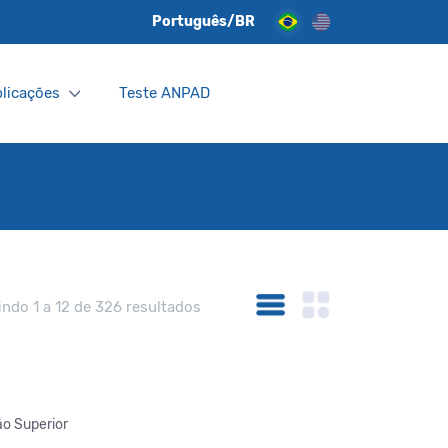
Português/BR
licações
Teste ANPAD
indo 1 a 12 de 326 resultados
ão Superior