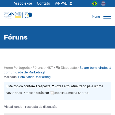
Associe-se
Contato
iANPAD
Fóruns
Home Português
›
Fóruns
›
MKT
›
Discussão
›
Sejam bem-vindos à
comunidade de Marketing!
Marcado:
Bem-vindo; Marketing
Este tópico contém 1 resposta, 2 vozes e foi atualizado pela última
vez
2 anos, 7 meses atrás
por
Isabella Almeida Santos
.
Visualizando 1 resposta da discussão