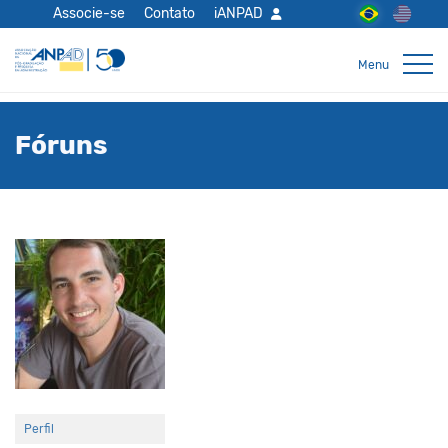
Associe-se
Contato
iANPAD
Fóruns
Perfil