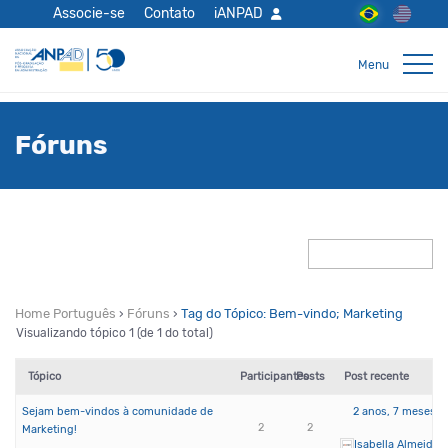
Associe-se
Contato
iANPAD
Fóruns
Home Português
›
Fóruns
›
Tag do Tópico: Bem-vindo; Marketing
Visualizando tópico 1 (de 1 do total)
Tópico
Participantes
Posts
Post recente
Sejam bem-vindos à comunidade de
2 anos, 7 meses a
2
2
Marketing!
Isabella Almeida 