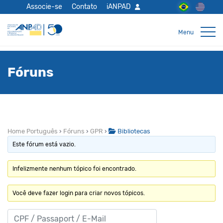
Associe-se
Contato
iANPAD
Fóruns
Home Português
›
Fóruns
›
GPR
›
Bibliotecas
Este fórum está vazio.
Infelizmente nenhum tópico foi encontrado.
Você deve fazer login para criar novos tópicos.