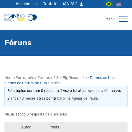
Associe-se
Contato
iANPAD
Fóruns
Home Português
›
Fóruns
›
FIN
›
Discussão
›
Damos as boas-
vindas ao Fórum da Sua Divisão!
Este tópico contém 0 resposta, 1 voz e foi atualizado pela última vez
2 anos, 10 meses atrás
por
Carolina Aguiar de Paula
.
Visualizando 0 resposta da discussão
Autor
Posts