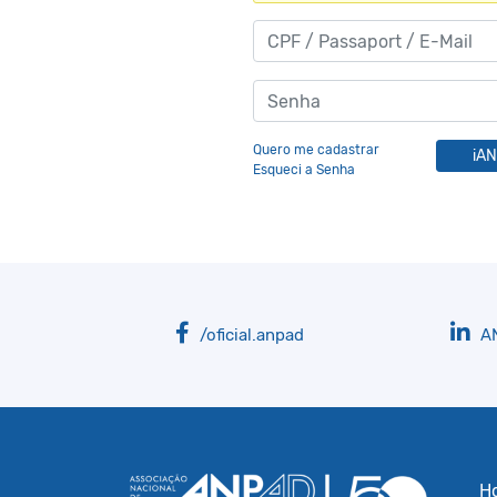
Quero me cadastrar
iA
Esqueci a Senha
/oficial.anpad
A
H