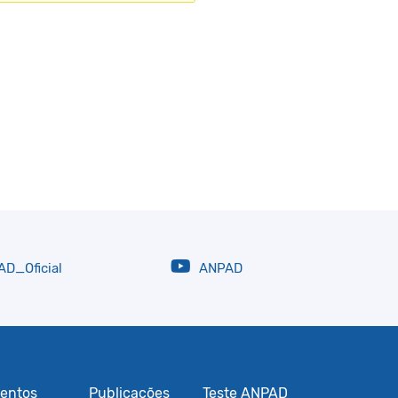
D_Oficial
ANPAD
entos
Publicações
Teste ANPAD