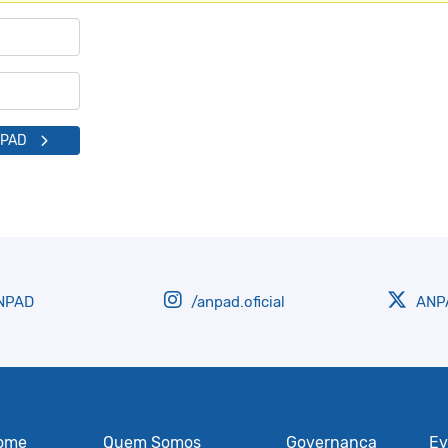
NPAD
NPAD
/anpad.oficial
ANPA
ome
Quem Somos
Governança
Ev