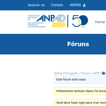
Associe-se
Contato
iANPAD
Home
Fóruns
Home Português
›
Fóruns
›
APB
›
Este fórum está vazio.
Infelizmente nenhum tópico foi enco
Você deve fazer login para criar novo