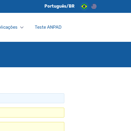
Português/BR
licações
Teste ANPAD