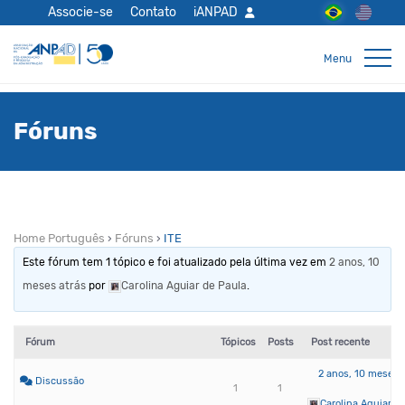
Associe-se
Contato
iANPAD
Fóruns
Home Português
›
Fóruns
›
ITE
Este fórum tem 1 tópico e foi atualizado pela última vez em
2 anos, 10
meses atrás
por
Carolina Aguiar de Paula
.
Fórum
Tópicos
Posts
Post recente
2 anos, 10 meses 
Discussão
1
1
Carolina Aguiar d