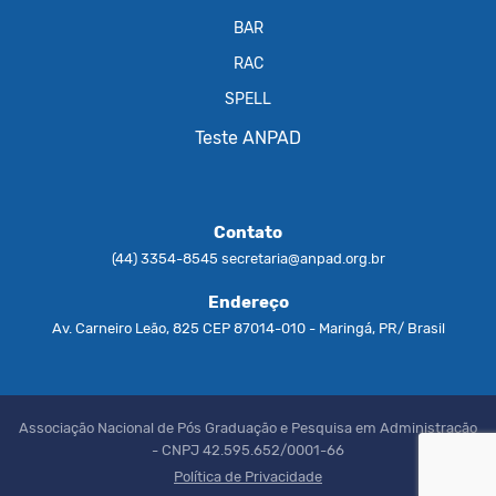
BAR
RAC
SPELL
Teste ANPAD
Contato
(44) 3354-8545
secretaria@anpad.org.br
Endereço
Av. Carneiro Leão, 825 CEP 87014-010 - Maringá, PR/ Brasil
Associação Nacional de Pós Graduação e Pesquisa em Administração
- CNPJ 42.595.652/0001-66
Política de Privacidade