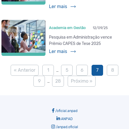
Ler mais
Academia em Gestão
12/09/25
Pesquisa em Administração vence
Prêmio CAPES de Tese 2025
Ler mais
« Anterior
1
5
6
7
8
…
9
28
Próximo »
…
/oficial.anpad
ANPAD
/anpad.oficial