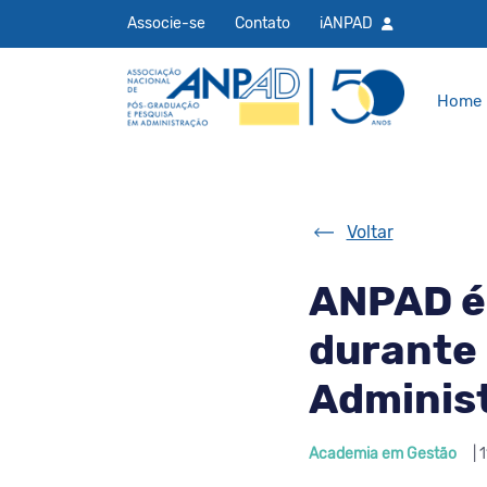
Associe-se
Contato
iANPAD
Home
Voltar
ANPAD é
durante 
Adminis
Academia em Gestão
| 