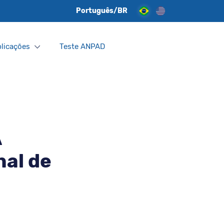
Português/BR
licações
Teste ANPAD
A
nal de