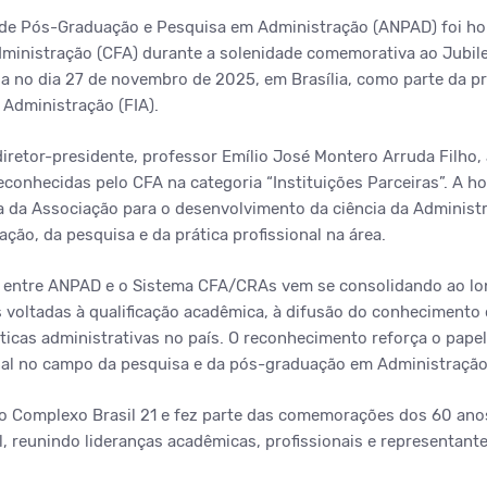
 de Pós-Graduação e Pesquisa em Administração (ANPAD) foi h
ministração (CFA) durante a solenidade comemorativa ao Jubil
da no dia 27 de novembro de 2025, em Brasília, como parte da 
 Administração (FIA).
iretor-presidente, professor Emílio José Montero Arruda Filho,
econhecidas pelo CFA na categoria “Instituições Parceiras”. A ho
a da Associação para o desenvolvimento da ciência da Administr
ção, da pesquisa e da prática profissional na área.
al entre ANPAD e o Sistema CFA/CRAs vem se consolidando ao l
s voltadas à qualificação acadêmica, à difusão do conhecimento c
icas administrativas no país. O reconhecimento reforça o pape
nal no campo da pesquisa e da pós-graduação em Administração
o Complexo Brasil 21 e fez parte das comemorações dos 60 anos
, reunindo lideranças acadêmicas, profissionais e representante