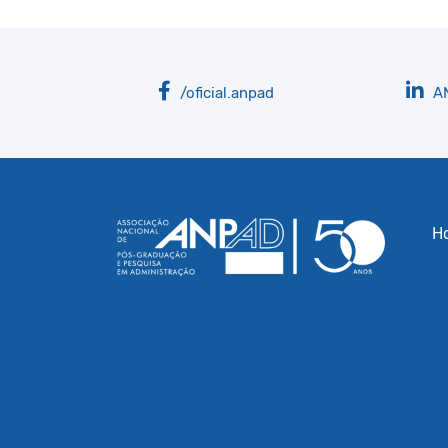
/oficial.anpad
A
H