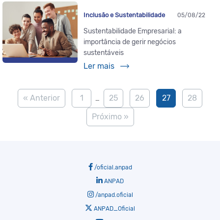
Inclusão e Sustentabilidade
05/08/22
Sustentabilidade Empresarial: a
importância de gerir negócios
sustentáveis
Ler mais
« Anterior
1
25
26
27
28
…
Próximo »
/oficial.anpad
ANPAD
/anpad.oficial
ANPAD_Oficial