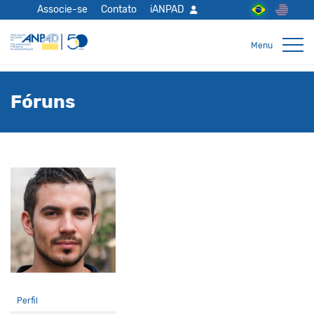
Associe-se
Contato
iANPAD
Fóruns
Perfil