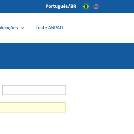
Português/BR
licações
Teste ANPAD