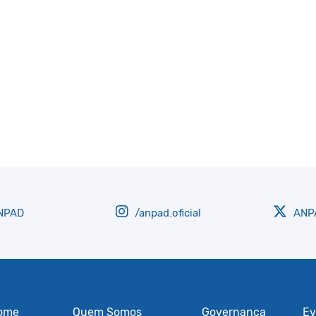
NPAD
/anpad.oficial
ANPA
ome
Quem Somos
Governança
Ev