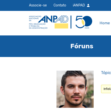
Associe-se
Contato
iANPAD
Home
Fóruns
Tópic
Infel