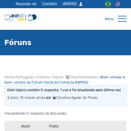
Associe-se
Contato
iANPAD
Fóruns
Home Português
›
Fóruns
›
Geral
›
Oportunidades
›
Bem-vindas e
bem-vindos ao Fórum Geral do Conecta ANPAD!
Este tópico contém 0 resposta, 1 voz e foi atualizado pela última vez
2 anos, 10 meses atrás
por
Carolina Aguiar de Paula
.
Visualizando 0 resposta da discussão
Autor
Posts