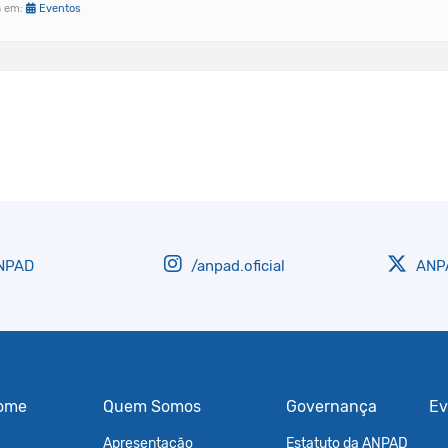
a
em:
Eventos
NPAD
/anpad.oficial
ANPA
ome
Quem Somos
Governança
Ev
Apresentação
Estatuto da ANPAD