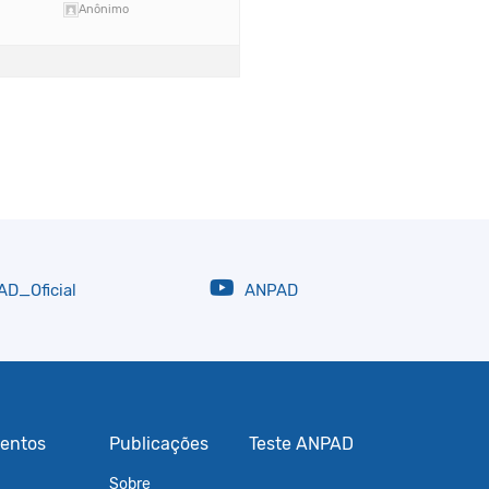
Anônimo
D_Oficial
ANPAD
entos
Publicações
Teste ANPAD
Sobre