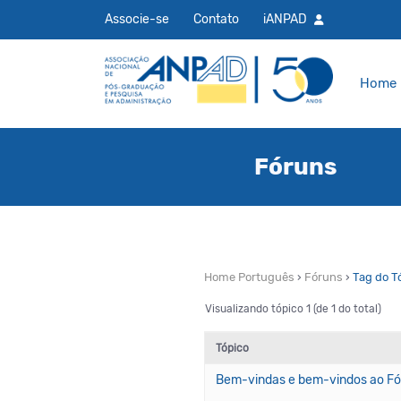
Associe-se
Contato
iANPAD
Home
Fóruns
Home Português
›
Fóruns
›
Tag do Tó
Visualizando tópico 1 (de 1 do total)
Tópico
Bem-vindas e bem-vindos ao Fó