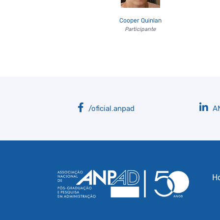
Cooper Quinlan
Participante
/oficial.anpad
A
H