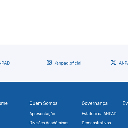
NPAD
/anpad.oficial
ANPA
ome
Quem Somos
Governança
Ev
Apresentação
Estatuto da ANPAD
Divisões Acadêmicas
Demonstrativos