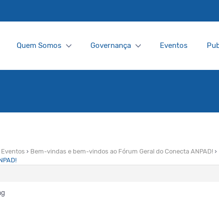
Quem Somos
Governança
Eventos
Pub
Eventos
›
Bem-vindas e bem-vindos ao Fórum Geral do Conecta ANPAD!
›
ANPAD!
ng