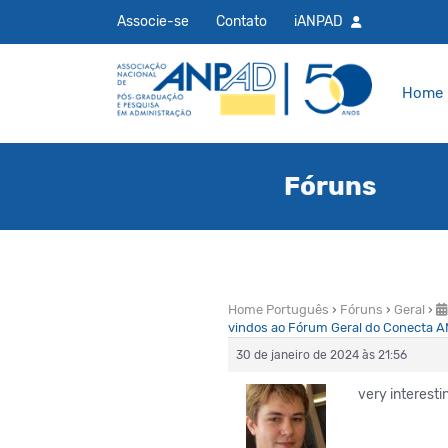
Associe-se
Contato
iANPAD
Home
Fóruns
Home Português
›
Fóruns
›
Geral
›
vindos ao Fórum Geral do Conecta 
30 de janeiro de 2024 às 21:56
very interesti