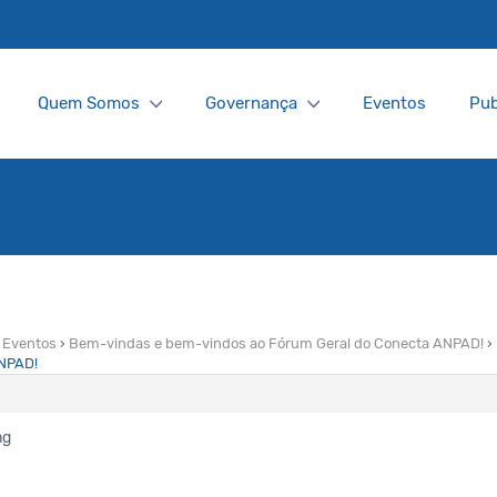
Quem Somos
Governança
Eventos
Pub
Eventos
›
Bem-vindas e bem-vindos ao Fórum Geral do Conecta ANPAD!
›
ANPAD!
ng