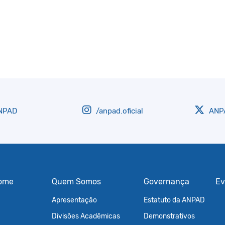
NPAD
/anpad.oficial
ANPA
ome
Quem Somos
Governança
Ev
Apresentação
Estatuto da ANPAD
Divisões Acadêmicas
Demonstrativos