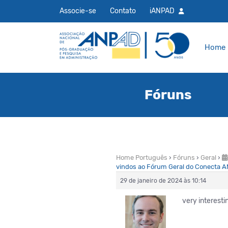
Associe-se
Contato
iANPAD
Home
Fóruns
Home Português
›
Fóruns
›
Geral
›
vindos ao Fórum Geral do Conecta 
29 de janeiro de 2024 às 10:14
very interesti