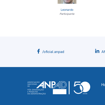
Leonardo
Participante
/oficial.anpad
A
H