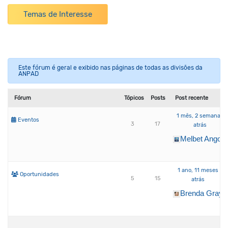
Temas de Interesse
Este fórum é geral e exibido nas páginas de todas as divisões da
ANPAD
Fórum
Tópicos
Posts
Post recente
1 mês, 2 semanas
Eventos
3
17
atrás
Melbet Angola
1 ano, 11 meses
Oportunidades
5
15
atrás
Brenda Gray