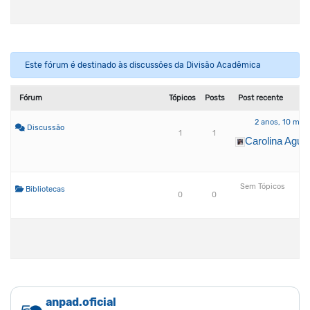
Este fórum é destinado às discussões da Divisão Acadêmica
Fórum
Tópicos
Posts
Post recente
2 anos, 10 mes
Discussão
1
1
Carolina Aguia
Sem Tópicos
Bibliotecas
0
0
anpad.oficial