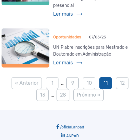
presencial
Ler mais
Oportunidades
07/05/25
UNIP abre inscrições para Mestrado e
Doutorado em Administração
Ler mais
« Anterior
1
9
10
11
12
…
13
28
Próximo »
…
/oficial.anpad
ANPAD