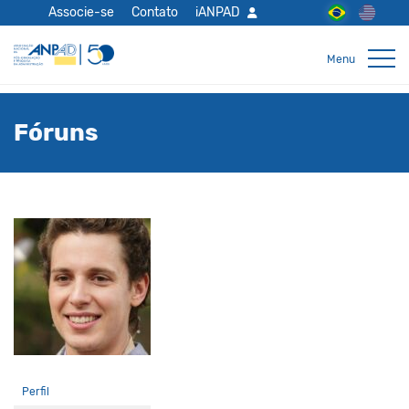
Associe-se
Contato
iANPAD
Fóruns
Perfil