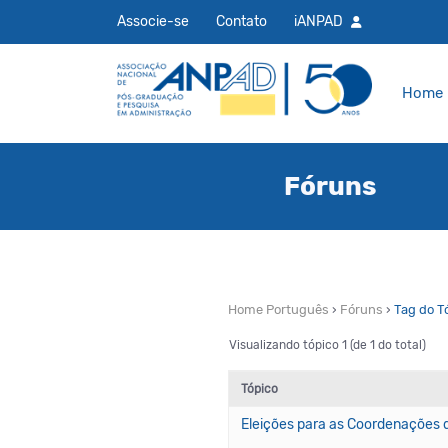
Associe-se
Contato
iANPAD
Home
Fóruns
Home Português
›
Fóruns
›
Tag do T
Visualizando tópico 1 (de 1 do total)
Tópico
Eleições para as Coordenações