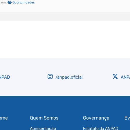
a
em:
Oportunidades
NPAD
/anpad.oficial
ANPA
ome
Quem Somos
Governança
Ev
Apresentação
Estatuto da ANPAD