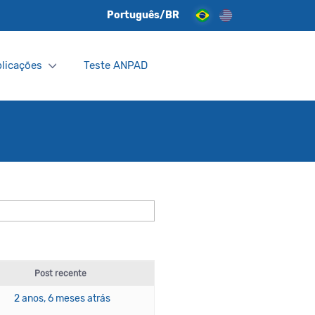
Português/BR
licações
Teste ANPAD
Post recente
2 anos, 6 meses atrás