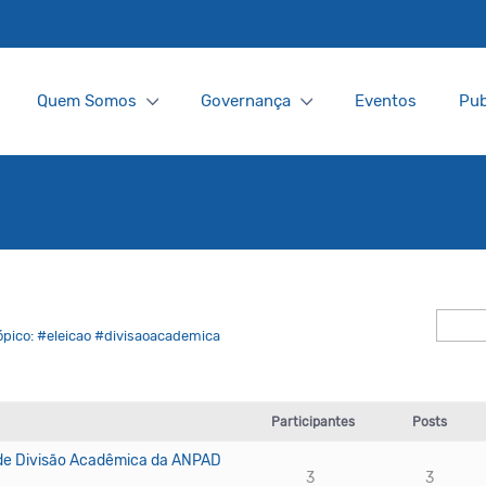
Quem Somos
Governança
Eventos
Pub
ópico: #eleicao #divisaoacademica
Participantes
Posts
 de Divisão Acadêmica da ANPAD
3
3