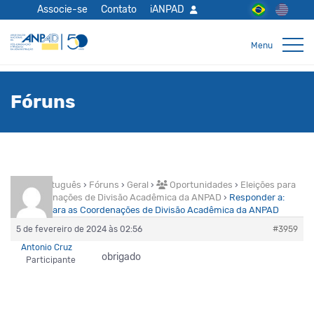
Associe-se
Contato
iANPAD
Fóruns
Home Português
›
Fóruns
›
Geral
›
Oportunidades
›
Eleições para
as Coordenações de Divisão Acadêmica da ANPAD
›
Responder a:
Eleições para as Coordenações de Divisão Acadêmica da ANPAD
5 de fevereiro de 2024 às 02:56
#3959
Antonio Cruz
obrigado
Participante