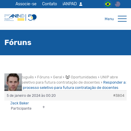
Associe-se
Contato
iANPAD
Fóruns
Home Português
›
Fóruns
›
Geral
›
Oportunidades
›
UNIP abre
processo seletivo para futura contratação de docentes
›
Responder a:
UNIP abre processo seletivo para futura contratação de docentes
5 de janeiro de 2024 às 00:20
#3804
Jack Baker
+
Participante