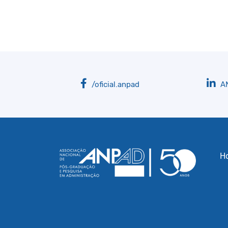
/oficial.anpad
A
H