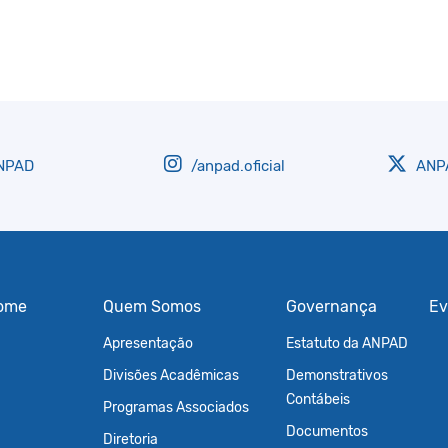
NPAD
/anpad.oficial
ANPA
ome
Quem Somos
Governança
Ev
Apresentação
Estatuto da ANPAD
Divisões Acadêmicas
Demonstrativos
Contábeis
Programas Associados
Documentos
Diretoria