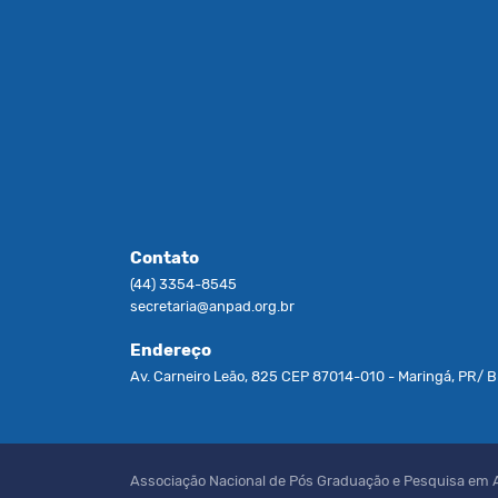
Contato
(44) 3354-8545
secretaria@anpad.org.br
Endereço
Av. Carneiro Leão, 825 CEP 87014-010 - Maringá, PR/ Br
Associação Nacional de Pós Graduação e Pesquisa em