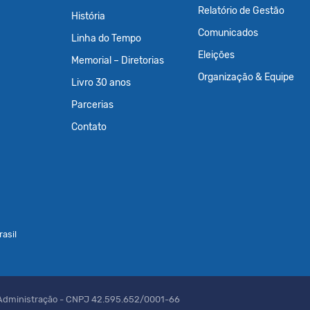
Relatório de Gestão
História
Comunicados
Linha do Tempo
Eleições
Memorial – Diretorias
Organização & Equipe
Livro 30 anos
Parcerias
Contato
asil
 Administração - CNPJ 42.595.652/0001-66