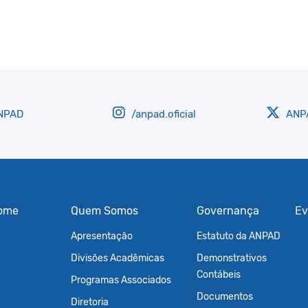
NPAD
/anpad.oficial
ANPA
ome
Quem Somos
Governança
Ev
Apresentação
Estatuto da ANPAD
Divisões Acadêmicas
Demonstrativos
Contábeis
Programas Associados
Documentos
Diretoria