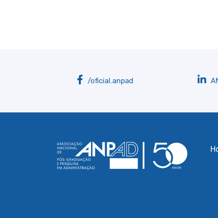
/oficial.anpad
A
H