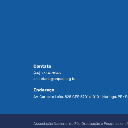
Contato
(44) 3354-8545
secretaria@anpad.org.br
Endereço
Av. Carneiro Leão, 825 CEP 87014-010 - Maringá, PR/ Br
Associação Nacional de Pós Graduação e Pesquisa em