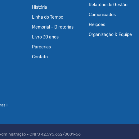
Relatório de Gestão
História
Comunicados
Linha do Tempo
Eleições
Memorial – Diretorias
Organização & Equipe
Livro 30 anos
Parcerias
Contato
asil
 Administração - CNPJ 42.595.652/0001-66