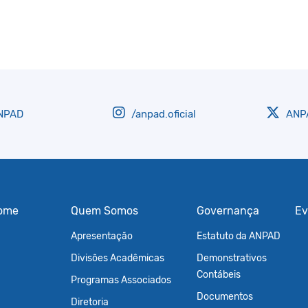
NPAD
/anpad.oficial
ANPA
ome
Quem Somos
Governança
Ev
Apresentação
Estatuto da ANPAD
Divisões Acadêmicas
Demonstrativos
Contábeis
Programas Associados
Documentos
Diretoria