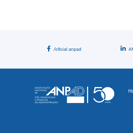
/oficial.anpad
A
H