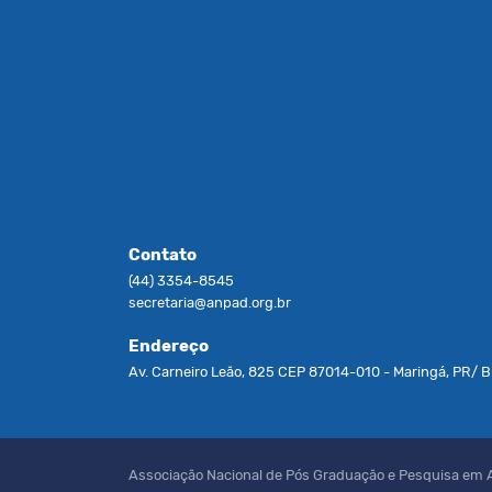
Contato
(44) 3354-8545
secretaria@anpad.org.br
Endereço
Av. Carneiro Leão, 825 CEP 87014-010 - Maringá, PR/ Br
Associação Nacional de Pós Graduação e Pesquisa em