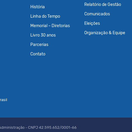
Relatório de Gestão
História
Comunicados
Linha do Tempo
Eleições
Memorial – Diretorias
Organização & Equipe
Livro 30 anos
Parcerias
Contato
asil
 Administração - CNPJ 42.595.652/0001-66