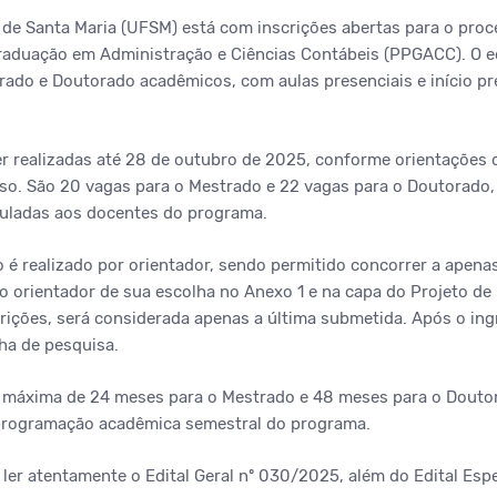
 de Santa Maria (UFSM) está com inscrições abertas para o proc
aduação em Administração e Ciências Contábeis (PPGACC). O ed
rado e Doutorado acadêmicos, com aulas presenciais e início pre
r realizadas até 28 de outubro de 2025, conforme orientações d
rso. São 20 vagas para o Mestrado e 22 vagas para o Doutorado, 
culadas aos docentes do programa.
o é realizado por orientador, sendo permitido concorrer a apena
 o orientador de sua escolha no Anexo 1 e na capa do Projeto de
crições, será considerada apenas a última submetida. Após o ing
nha de pesquisa.
 máxima de 24 meses para o Mestrado e 48 meses para o Doutor
programação acadêmica semestral do programa.
ler atentamente o Edital Geral nº 030/2025, além do Edital Esp