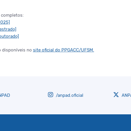
 completos:
2025]
Mestrado]
Doutorado]
o disponíveis no
site oficial do PPGACC/UFSM.
NPAD
/anpad.oficial
ANPA