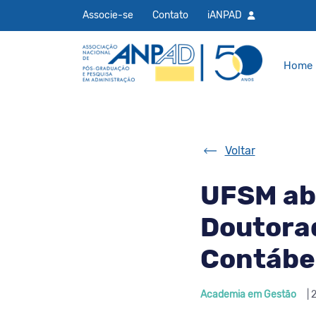
Associe-se
Contato
iANPAD
Home
Voltar
UFSM abr
Doutora
Contábe
Academia em Gestão
| 