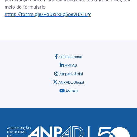
meio do formulário:
https://forms.gle/PoUkFxFqSoevHATU9
.
/oficial.anpad
ANPAD
/anpad.oficial
ANPAD_Oficial
ANPAD