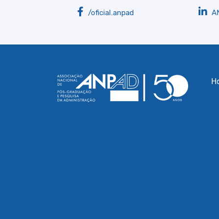
/oficial.anpad
A
H