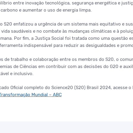
íbrio entre inovação tecnológica, segurança energética e justiç
 carbono e aumentar o uso de energia limpa.
 o S20 enfatizou a urgência de um sistema mais equitativo e su
 vida saudáveis e no combate às mudanças climáticas e à polui
mana. Por fim, a Justiça Social foi tratada como uma questão es
erramenta indispensável para reduzir as desigualdades e promo
s de trabalho e colaboração entre os membros do S20, o comun
ias de Ciências em contribuir com as decisões do G20 e auxil
vel e inclusivo.
ado Oficial completo do Science20 (S20) Brasil 2024, acesse o 
 Transformação Mundial – ABC