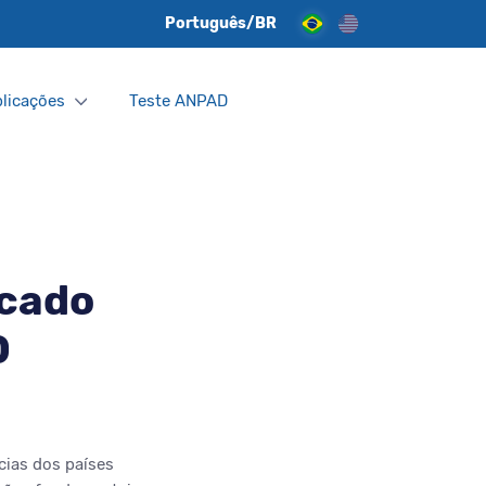
Português/BR
licações
Teste ANPAD
icado
0
cias dos países