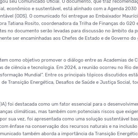
gou seu Comunicado Oficial. O documento, que traz recomenda
al, econômico e sustentável, está alinhado com a Agenda 2030 e
tável (ODS). O comunicado foi entregue ao Embaixador Mauríci
dora Tatiana Rosito, coordenadora da Trilha de Finanças do G20
s no documento serão levadas para discussão no âmbito da pre
ente ser encaminhadas aos Chefes de Estado e de Governo do g
 tem como objetivo promover o diálogo entre as Academias de C
 de ciência e tecnologia. Em 2024, a reunião ocorreu no Rio d
sformação Mundial”. Entre os principais tópicos discutidos estão 
de Transição Energética, Desafios de Saúde e Justiça Social, to
al (IA) foi destacada como um fator essencial para o desenvolvi
nças climáticas, mas também com potenciais riscos que exige
 por sua vez, foi apresentada como uma solução sustentável ba
 com ênfase na conservação dos recursos naturais e na inclusã
comunicado também aborda a importância da Transição Energétic