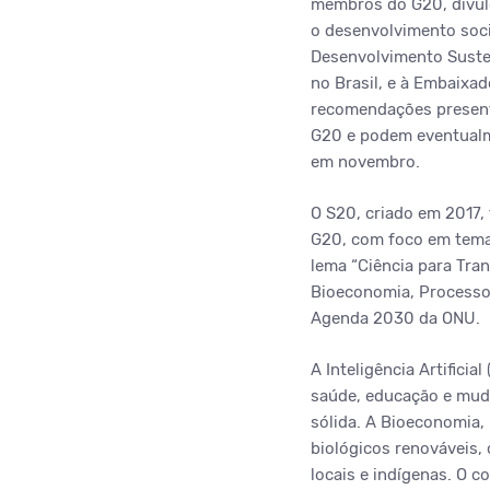
membros do G20, divul
o desenvolvimento soci
Desenvolvimento Susten
no Brasil, e à Embaixa
recomendações presente
G20 e podem eventualm
em novembro.
O S20, criado em 2017,
G20, com foco em temas
lema “Ciência para Tran
Bioeconomia, Processo 
Agenda 2030 da ONU.
A Inteligência Artifici
saúde, educação e muda
sólida. A Bioeconomia,
biológicos renováveis,
locais e indígenas. O 