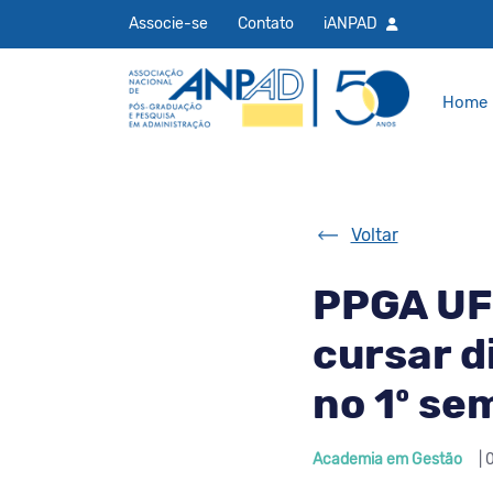
Associe-se
Contato
iANPAD
Home
Voltar
PPGA UFS
cursar d
no 1º se
Academia em Gestão
| 