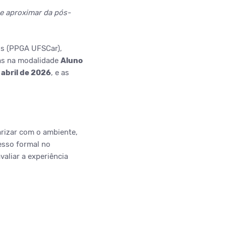
se aproximar da pós-
os (PPGA UFSCar),
das na modalidade
Aluno
 abril de 2026
, e as
arizar com o ambiente,
esso formal no
aliar a experiência