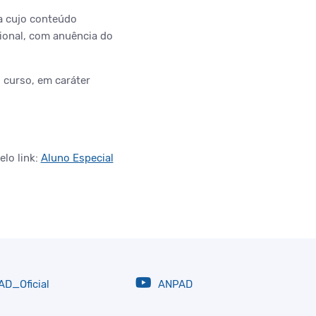
a cujo conteúdo
sional, com anuência do
 curso, em caráter
elo link:
Aluno Especial
D_Oficial
ANPAD