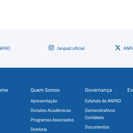
NPAD
/anpad.oficial
ANPA
ome
Quem Somos
Governança
Ev
Apresentação
Estatuto da ANPAD
Divisões Acadêmicas
Demonstrativos
Contábeis
Programas Associados
Documentos
Diretoria