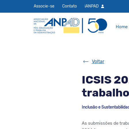
Associe-se
Contato
iANPAD
Home
Voltar
ICSIS 2
trabalh
Inclusão e Sustentabilida
As submissões de trabal