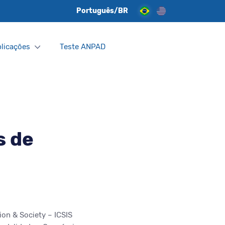
Português/BR
licações
Teste ANPAD
s de
ion & Society – ICSIS