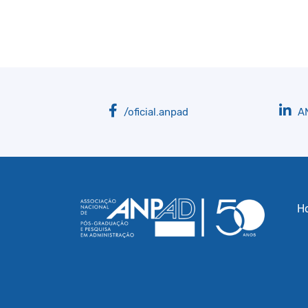
/oficial.anpad
A
H