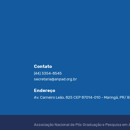
Contato
(44) 3354-8545
secretaria@anpad.org.br
Endereço
Av. Carneiro Leão, 825 CEP 87014-010 - Maringá, PR/ Br
Associação Nacional de Pós Graduação e Pesquisa em