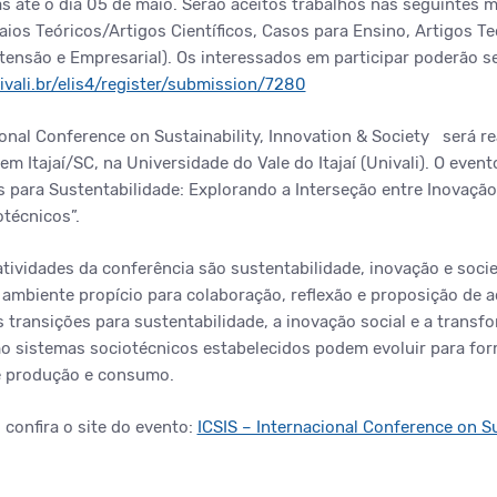
 até o dia 05 de maio. Serão aceitos trabalhos nas seguintes 
aios Teóricos/Artigos Científicos, Casos para Ensino, Artigos T
tensão e Empresarial). Os interessados em participar poderão se
nivali.br/elis4/register/submission/7280
ional Conference on Sustainability, Innovation & Society será re
em Itajaí/SC, na Universidade do Vale do Itajaí (Univali). O eve
s para Sustentabilidade: Explorando a Interseção entre Inovaçã
otécnicos”.
atividades da conferência são sustentabilidade, inovação e soc
 ambiente propício para colaboração, reflexão e proposição de a
transições para sustentabilidade, a inovação social e a transfor
o sistemas sociotécnicos estabelecidos podem evoluir para fo
de produção e consumo.
confira o site do evento:
ICSIS – Internacional Conference on Su