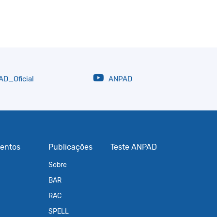
D_Oficial
ANPAD
entos
Publicações
Teste ANPAD
Sobre
BAR
RAC
SPELL