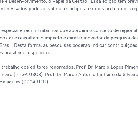
ade e Desenvolvimento: o Papel da Gestão”. Essa edição tem prev
 interessados poderão submeter artigos teóricos ou teórico-empí
 especial é reunir trabalhos que abordem o conceito de regional
dos que ressaltem o impacto e caráter inovador da pesquisa de
Brasil. Desta forma, as pesquisas poderão indicar contribuiçõe
s brasileiras específicas.
 trabalho dos editores renomados: Prof. Dr. Márcio Lopes Pime
meiro (PPGA USCS), Prof. Dr. Marco Antonio Pinheiro da Silveir
 Malaquias (PPGA UFU).