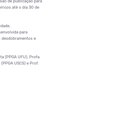
isão de publicação para
ricos até o dia 30 de
idade,
senvolvida para
s, desdobramentos e
nta (PPGA UFU), Profa.
a (PPGA USCS) e Prof.