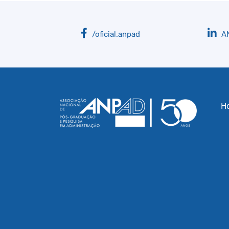
/oficial.anpad
A
H