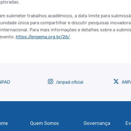
xploradas.
am submeter trabalhos acadêmicos, a data limite para submissã
unidade única para compartilhar e discutir pesquisas inovado
l internacional. Para mais informações e detalhes sobre a submi
 evento:
https://engema.org.br/26/
.
NPAD
/anpad.oficial
ANPA
ome
Quem Somos
Governança
Ev