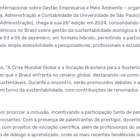
nternacional sobre Gestão Empresarial e Meio Ambiente – orga
, Administração e Contabilidade da Universidade de São Paulo)
 Administração), chega à sua 26ª edição em 2024, consolidand
dêmicos no Brasil sobre gestão da sustentabilidade ecológica e
de 03 a 06 de dezembro, em formato híbrido, permitindo a partic
do ampla acessibilidade a pesquisadores, profissionais e estud
o, “A Crise Mundial Global e a Vocação Brasileira para a Sustentab
es que o Brasil enfrenta no cenário global, destacando-se como 
ustentáveis. Durante o encontro, serão promovidos debates e 
 em torno da sustentabilidade, com contribuições de renomados e
r priorizar a inclusão, incentivando a participação tanto de p
niciantes. Com a presença de palestrantes de prestígio, docent
om projetos de iniciação científica, além de profissionais do se
o de diálogo e aprendizado, onde as mais recentes tendências n