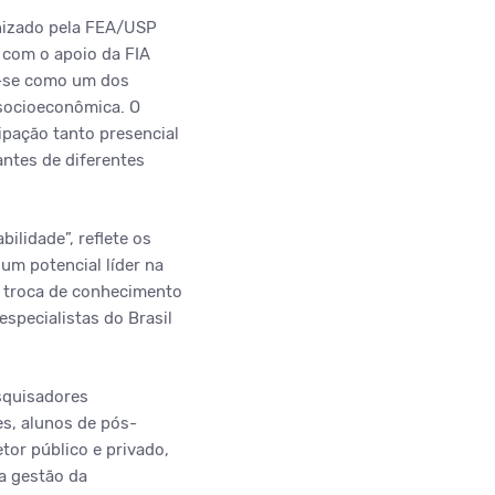
nizado pela FEA/USP
 com o apoio da FIA
o-se como um dos
 socioeconômica. O
ipação tanto presencial
antes de diferentes
ilidade”, reflete os
um potencial líder na
a troca de conhecimento
specialistas do Brasil
esquisadores
es, alunos de pós-
tor público e privado,
a gestão da