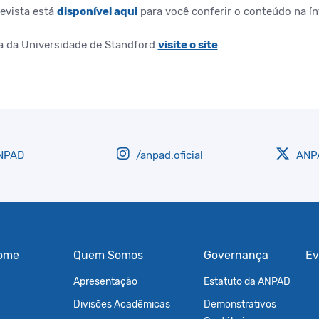
evista está
disponível aqui
para você conferir o conteúdo na ín
a da Universidade de Standford
visite o site
.
NPAD
/anpad.oficial
ANPA
ome
Quem Somos
Governança
Ev
Apresentação
Estatuto da ANPAD
Divisões Acadêmicas
Demonstrativos