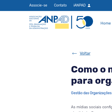
Associe-se
Contato
iANPAD
Home
Voltar
Como o m
para or
Gestão das Organizações
As mídias sociais conf