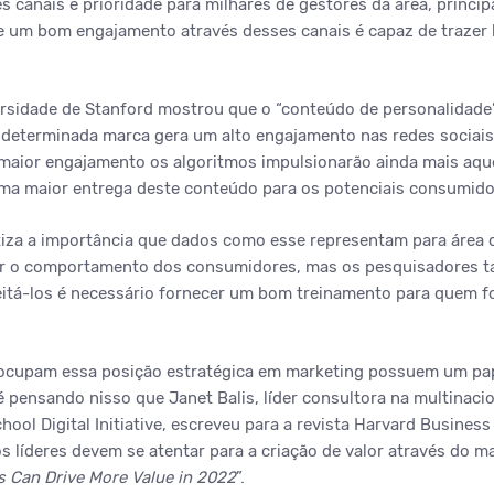
s canais é prioridade para milhares de gestores da área, princi
 um bom engajamento através desses canais é capaz de trazer 
sidade de Stanford mostrou que o “conteúdo de personalidade”,
a determinada marca gera um alto engajamento nas redes sociais
aior engajamento os algoritmos impulsionarão ainda mais aque
ma maior entrega deste conteúdo para os potenciais consumido
iza a importância que dados como esse representam para área 
der o comportamento dos consumidores, mas os pesquisadores 
itá-los é necessário fornecer um bom treinamento para quem fo
e ocupam essa posição estratégica em marketing possuem um pa
é pensando nisso que Janet Balis, líder consultora na multinacio
ool Digital Initiative, escreveu para a revista Harvard Busines
s líderes devem se atentar para a criação de valor através do ma
 Can Drive More Value in 2022
”.