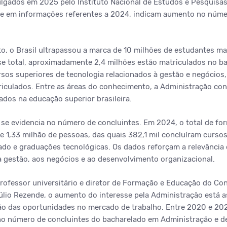
lgados em 2025 pelo Instituto Nacional de Estudos e Pesquisas
ase em informações referentes a 2024, indicam aumento no núme
, o Brasil ultrapassou a marca de 10 milhões de estudantes m
e total, aproximadamente 2,4 milhões estão matriculados no b
sos superiores de tecnologia relacionados à gestão e negócios
riculados. Entre as áreas do conhecimento, a Administração co
ados na educação superior brasileira.
se evidencia no número de concluintes. Em 2024, o total de f
 de 1,33 milhão de pessoas, das quais 382,1 mil concluíram curso
do e graduações tecnológicas. Os dados reforçam a relevância 
 à gestão, aos negócios e ao desenvolvimento organizacional.
professor universitário e diretor de Formação e Educação do Co
úlio Rezende, o aumento do interesse pela Administração está
ão das oportunidades no mercado de trabalho. Entre 2020 e 20
no número de concluintes do bacharelado em Administração e d