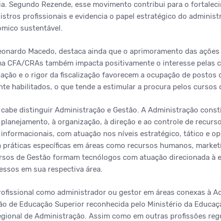
ia. Segundo Rezende, esse movimento contribui para o fortaleci
stros profissionais e evidencia o papel estratégico do administ
mico sustentável.
eonardo Macedo, destaca ainda que o aprimoramento das ações d
a CFA/CRAs também impacta positivamente o interesse pelas ca
ação e o rigor da fiscalização favorecem a ocupação de postos 
te habilitados, o que tende a estimular a procura pelos cursos
, cabe distinguir Administração e Gestão. A Administração cons
 planejamento, à organização, à direção e ao controle de recur
e informacionais, com atuação nos níveis estratégico, tático e op
a práticas específicas em áreas como recursos humanos, marketin
ursos de Gestão formam tecnólogos com atuação direcionada à 
ssos em sua respectiva área.
 profissional como administrador ou gestor em áreas conexas à A
ão de Educação Superior reconhecida pelo Ministério da Educaçã
gional de Administração. Assim como em outras profissões reg