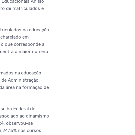
 Educacionais Anísio
ro de matriculados e
atriculados na educação
acharelado em
, o que corresponde a
ncentra o maior número
ormados na educação
s de Administração,
da área na formação de
nselho Federal de
 associado ao dinamismo
24, observou-se
e 24,15% nos cursos