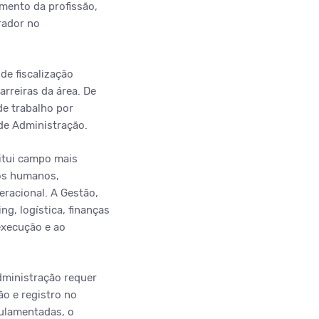
mento da profissão,
rador no
e fiscalização
rreiras da área. De
de trabalho por
 de Administração.
titui campo mais
sos humanos,
eracional. A Gestão,
g, logística, finanças
execução e ao
dministração requer
o e registro no
ulamentadas, o